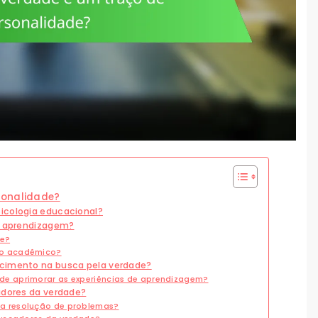
sonalidade?
icologia educacional?
de aprendizagem?
de?
ho acadêmico?
scimento na busca pela verdade?
e aprimorar as experiências de aprendizagem?
adores da verdade?
a resolução de problemas?