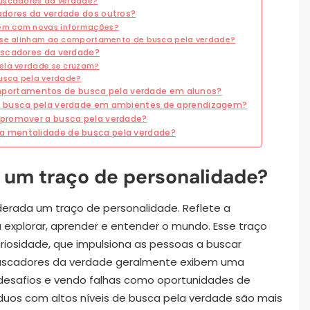
buscadores da verdade?
adores da verdade dos outros?
vem com novas informações?
s se alinham ao comportamento de busca pela verdade?
uscadores da verdade?
pela verdade se cruzam?
busca pela verdade?
ortamentos de busca pela verdade em alunos?
a busca pela verdade em ambientes de aprendizagem?
 promover a busca pela verdade?
a mentalidade de busca pela verdade?
 um traço de personalidade?
derada um traço de personalidade. Reflete a
 explorar, aprender e entender o mundo. Esse traço
iosidade, que impulsiona as pessoas a buscar
buscadores da verdade geralmente exibem uma
desafios e vendo falhas como oportunidades de
íduos com altos níveis de busca pela verdade são mais