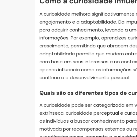
Como a curiosidade influe
A curiosidade melhora significativamente
engajamento e a adaptabilidade. Ela impul
para adquirir conhecimento, levando a u
informações. Por exemplo, aprendizes c
crescimento, permitindo que abracem desa
adaptabilidade permite que mudem entre e
com base em seus interesses e no context
apenas influencia como as informações 
contínuo e o desenvolvimento pessoal.
Quais são os diferentes tipos de cu
A curiosidade pode ser categorizada em vár
extrínseca, curiosidade perceptual e curio
os indivíduos a buscar conhecimento para 
motivada por recompensas externas ou re
experiências novas, enquanto a curiosida