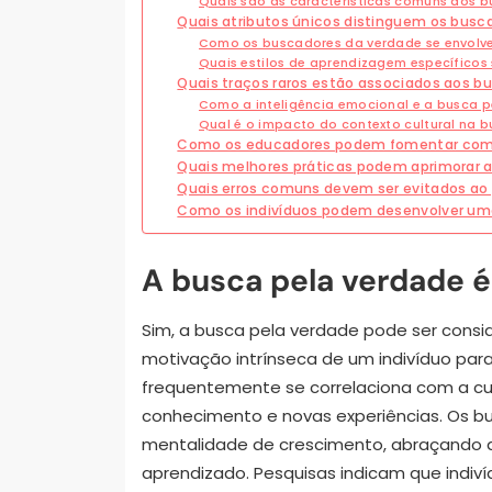
Quais são as características comuns dos 
Quais atributos únicos distinguem os busc
Como os buscadores da verdade se envol
Quais estilos de aprendizagem específico
Quais traços raros estão associados aos b
Como a inteligência emocional e a busca 
Qual é o impacto do contexto cultural na 
Como os educadores podem fomentar comp
Quais melhores práticas podem aprimorar 
Quais erros comuns devem ser evitados ao
Como os indivíduos podem desenvolver um
A busca pela verdade é
Sim, a busca pela verdade pode ser consi
motivação intrínseca de um indivíduo para
frequentemente se correlaciona com a cur
conhecimento e novas experiências. Os 
mentalidade de crescimento, abraçando 
aprendizado. Pesquisas indicam que indiv