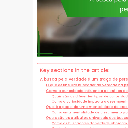
Key sections in the article:
A busca pela verdade é um traço de per
O que define um buscador da verdade na ps
Como a curiosidade influencia os estilos 
Quais são os diferentes tipos de curiosida
Como a curiosidade impacta o desempen
Qual é o papel de uma mentalidade de cre
Como uma mentalidade de crescimento pod
Quais são os atributos universais dos busc
Como os buscadores da verdade abordam 