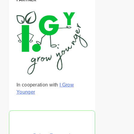
In cooperation with
I Grow
Younger
Você Também Pode Gostar