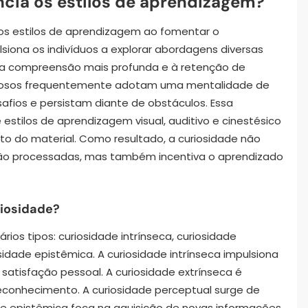
ncia os estilos de aprendizagem?
 os estilos de aprendizagem ao fomentar o
siona os indivíduos a explorar abordagens diversas
ma compreensão mais profunda e à retenção de
uriosos frequentemente adotam uma mentalidade de
fios e persistam diante de obstáculos. Essa
stilos de aprendizagem visual, auditivo e cinestésico
o do material. Como resultado, a curiosidade não
são processadas, mas também incentiva o aprendizado
riosidade?
ios tipos: curiosidade intrínseca, curiosidade
sidade epistêmica. A curiosidade intrínseca impulsiona
satisfação pessoal. A curiosidade extrínseca é
conhecimento. A curiosidade perceptual surge de
de epistêmica foca na aquisição de novas informações