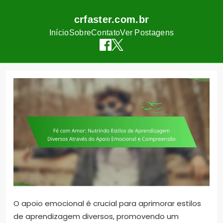
crfaster.com.br
Início
Sobre
Contato
Ver Postagens
Skip
to
content
O apoio emocional é crucial para aprimorar estilos
de aprendizagem diversos, promovendo um