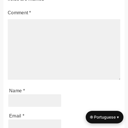
Comment
*
Name
*
Email
*
🌐 Portuguese ▾