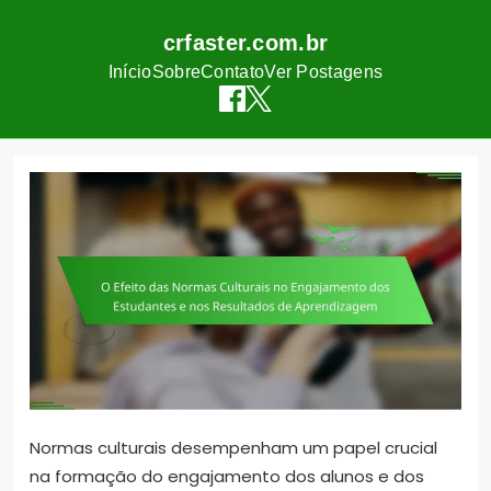
crfaster.com.br
Início
Sobre
Contato
Ver Postagens
Skip
to
content
Normas culturais desempenham um papel crucial
na formação do engajamento dos alunos e dos